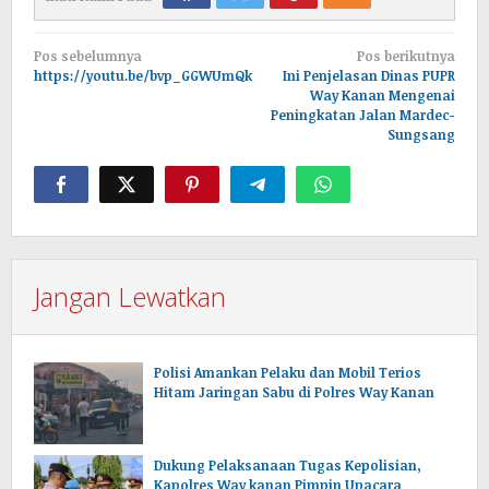
Navigasi
Pos sebelumnya
Pos berikutnya
pos
https://youtu.be/bvp_GGWUmQk
Ini Penjelasan Dinas PUPR
Way Kanan Mengenai
Peningkatan Jalan Mardec-
Sungsang
Jangan Lewatkan
Polisi Amankan Pelaku dan Mobil Terios
Hitam Jaringan Sabu di Polres Way Kanan
Dukung Pelaksanaan Tugas Kepolisian,
Kapolres Way kanan Pimpin Upacara